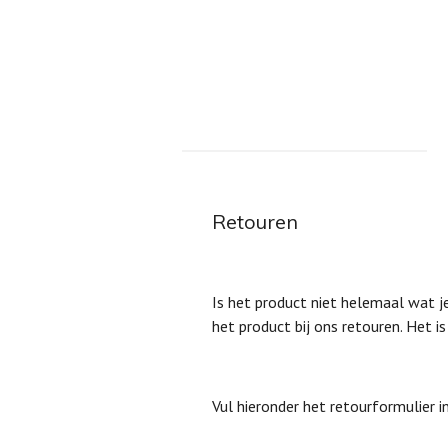
Ga
direct
naar
de
hoofdinhoud
Retouren
Is het product niet helemaal wat j
het product bij ons retouren. Het is 
Vul hieronder het retourformulier 