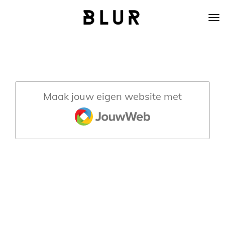
Ga
direct
naar
de
hoofdinhoud
Maak jouw eigen website met
JouwWeb