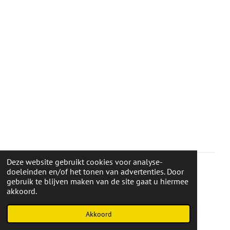
Deze website gebruikt cookies voor analyse-
doeleinden en/of het tonen van advertenties. Door
gebruik te blijven maken van de site gaat u hiermee
F
I
akkoord.
a
n
© 2020 - 2026 Webshop
c
s
Powered by
JouwWeb
e
t
Akkoord
b
a